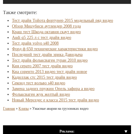
Также смотрите:
Тест драйв Тойота фортунер 2015 модельный ряд видео
Обзор Мицубиси аутлендер 2008 года
Краш тест Шкода октавия скаут видео
Audi q5 225 л с тест драйв видео
Тест драйв volvo s40 2008
Форд ф 650 технические характеристики видео
Последний тест драйв эрика Давидыча
Тест драйв фольксваген туран 2010 видео
Кия серато 2007 тест драйв видео
Киа соренто 2013 видео тест драйв новое
Кадиллак стс 2015 тест драйв видео
Секонд тест вольво s40 видео
Замена задних пружин Опель зафира а видео
Фольксваген жук желтый видео
Новый Мерседес е класса 2015 тест драйв видео
Главная
»
Клипы
»
Ужасные аварии на грузовиках видео
Реклама: