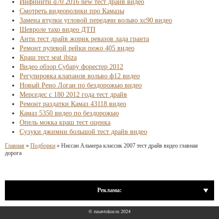
Инфинити q70 2016 new тест драйв видео
Смотреть видеоролики про Камазы
Замена втулки угловой передачи вольво хс90 видео
Шевроле тахо видео ДТП
Анти тест драйв жорик ревазов лада гранта
Ремонт рулевой рейки пежо 405 видео
Краш тест seat ibiza
Видео обзор Субару форестер 2012
Регулировка клапанов вольво ф12 видео
Новый Рено Логан по бездорожью видео
Мерседес с 180 2012 года тест драйв
Ремонт раздатки Камаз 43118 видео
Камаз 5350 видео по бездорожью
Опель мокка краш тест оценка
Сузуки джимни большой тест драйв видео
Главная
»
Подборки
»
Ниссан Альмера классик 2007 тест драйв видео главная
дорога
Реклама:
© rusavtokor.ru 2024